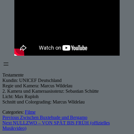
Testamente
Kundin: UNICEF Deutschland
Regie und Kamera: Marcus Wildelau
2. Kamera und Kameraasisstenz: Sebastian Schütte
Licht: Max Ruploh
Schnitt und Colorgrading: Marcus Wildelau
Categories:
Filme
Beitragsnavigation
Previous
Previous
Zwischen Buxtehude und Bergamo
Next
post:
Next
NULLZWO – VON SPÄT BIS FRÜH (offizielles
post:
Musikvideo)